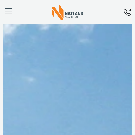
Úvod
O nás
Projekty
Financování
Aktuality
Kariéra
Kontakty