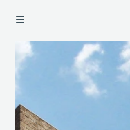
Úvod
O nás
Projekty
Financování
Aktuality
Kariéra
Kontakty