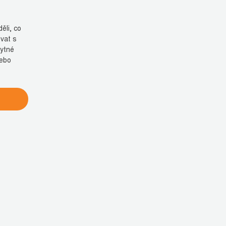
ěli, co
vat s
bytné
nebo