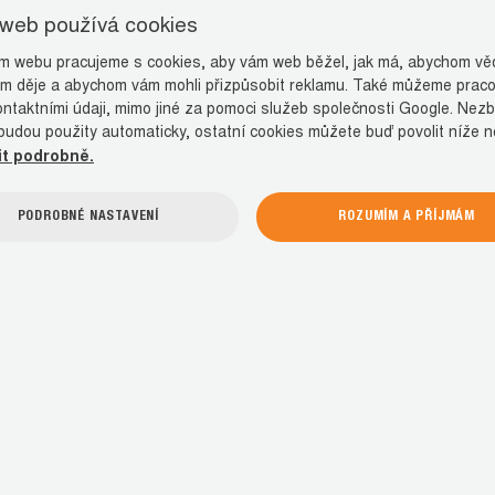
 web používá cookies
 webu pracujeme s cookies, aby vám web běžel, jak má, abychom věd
m děje a abychom vám mohli přizpůsobit reklamu. Také můžeme praco
ontaktními údaji, mimo jiné za pomoci služeb společnosti Google. Nez
budou použity automaticky, ostatní cookies můžete buď povolit níže 
it podrobně.
PODROBNÉ NASTAVENÍ
ROZUMÍM A PŘÍJMÁM