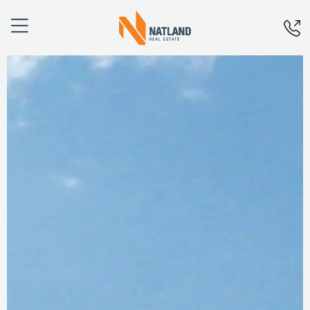
Úvod
O nás
Projekty
Financování
Aktuality
Kariéra
Kontakty