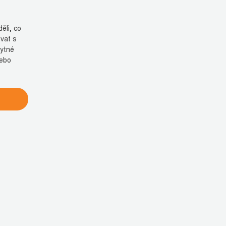
ěli, co
vat s
bytné
nebo