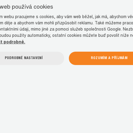
 web používá cookies
 webu pracujeme s cookies, aby vám web běžel, jak má, abychom věd
m děje a abychom vám mohli přizpůsobit reklamu. Také můžeme praco
ontaktními údaji, mimo jiné za pomoci služeb společnosti Google. Nez
budou použity automaticky, ostatní cookies můžete buď povolit níže 
it podrobně.
PODROBNÉ NASTAVENÍ
ROZUMÍM A PŘÍJMÁM