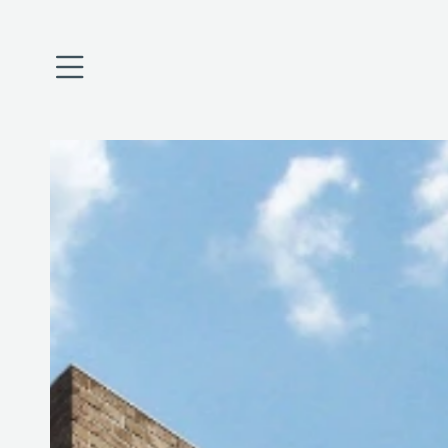
Úvod
O nás
Projekty
Financování
Aktuality
Kariéra
Kontakty