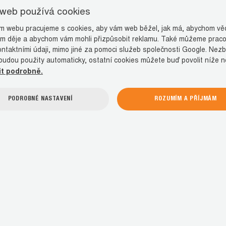
 web používá cookies
 webu pracujeme s cookies, aby vám web běžel, jak má, abychom věd
m děje a abychom vám mohli přizpůsobit reklamu. Také můžeme praco
ontaktními údaji, mimo jiné za pomoci služeb společnosti Google. Nez
budou použity automaticky, ostatní cookies můžete buď povolit níže 
it podrobně.
PODROBNÉ NASTAVENÍ
ROZUMÍM A PŘÍJMÁM