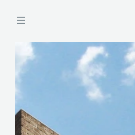
Úvod
O nás
Projekty
Financování
Aktuality
Kariéra
Kontakty