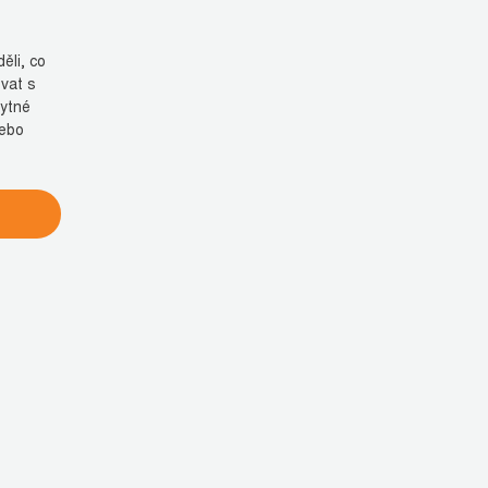
ěli, co
vat s
bytné
nebo