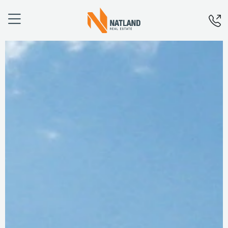
Úvod
O nás
Projekty
Financování
Aktuality
Kariéra
Kontakty