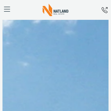
Úvod
O nás
Projekty
Financování
Aktuality
Kariéra
Kontakty